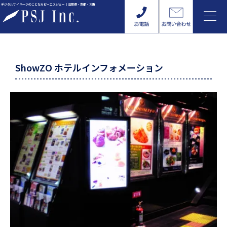
内
デジタルサイネージのことならピーエスジェー｜滋賀県・京都・大阪
容
を
ス
キ
ッ
ShowZO ホテルインフォメーション
プ